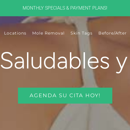
MONTHLY SPECIALS & PAYMENT PLANS!
Locations
Mole Removal
Skin Tags
Before/After
Saludables y
AGENDA SU CITA HOY!