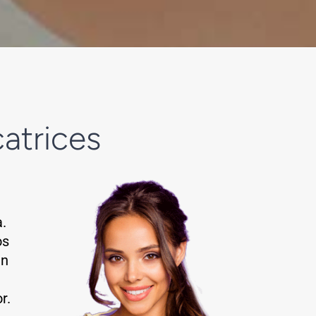
atrices
.
os
un
r.